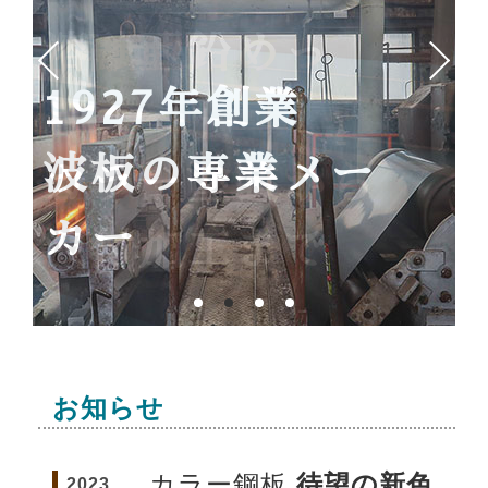
ブラック色。
溶融亜鉛めっ
カラー鋼板新色
1927年創業
き、
「あいすみ(藍
波板の専業メー
カラー塗装から
墨)」
カー
波付加工まで
新発売！！！
お知らせ
カラー鋼板
待望の新色
2023