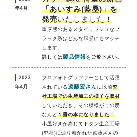
「あいすみ(藍墨)」を
年4月
発売
いたしました！
重厚感のあるスタイリッシュなブ
ラック系はどんな風景にもマッチ
します。
製品情報
詳しくは
をご覧下さい。
2023
プロフォトグラファーとして活躍
遠藤宏さん
年4月
されている
に以前
弊
社工場での生産加工の様子を取材
していただき、その模様がこの度
なんと
１冊の本になりました！
小屋好きが高じてトタン生産工場
(弊社)に辿り着かれた遠藤さんの